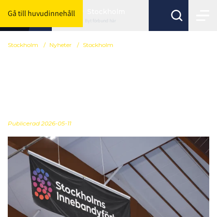
Stockholm
Gå till huvudinnehåll
Byt förbund här
Stockholm
/
Nyheter
/
Stockholm
Hög tid att anmäla lag
till seriespel och BIS
2026/27
Publicerad
2026-05-11