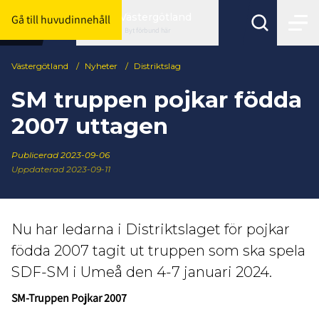
Västergötland
Gå till huvudinnehåll
Byt förbund här
Västergötland
/
Nyheter
/
Distriktslag
SM truppen pojkar födda
2007 uttagen
Publicerad
2023-09-06
Uppdaterad 2023-09-11
Nu har ledarna i Distriktslaget för pojkar
födda 2007 tagit ut truppen som ska spela
SDF-SM i Umeå den 4-7 januari 2024.
SM-Truppen Pojkar 2007