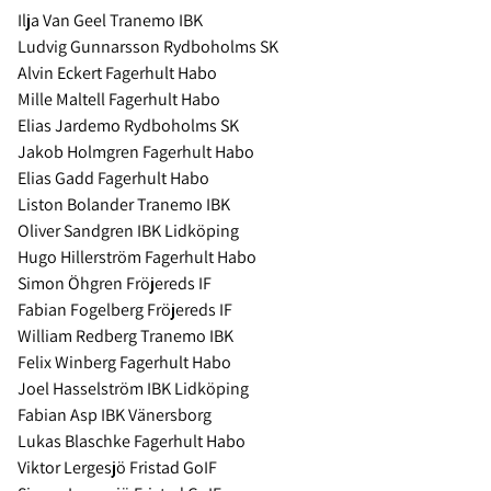
Ilja Van Geel Tranemo IBK
Ludvig Gunnarsson Rydboholms SK
Alvin Eckert Fagerhult Habo
Mille Maltell Fagerhult Habo
Elias Jardemo Rydboholms SK
Jakob Holmgren Fagerhult Habo
Elias Gadd Fagerhult Habo
Liston Bolander Tranemo IBK
Oliver Sandgren IBK Lidköping
Hugo Hillerström Fagerhult Habo
Simon Öhgren Fröjereds IF
Fabian Fogelberg Fröjereds IF
William Redberg Tranemo IBK
Felix Winberg Fagerhult Habo
Joel Hasselström IBK Lidköping
Fabian Asp IBK Vänersborg
Lukas Blaschke Fagerhult Habo
Viktor Lergesjö Fristad GoIF