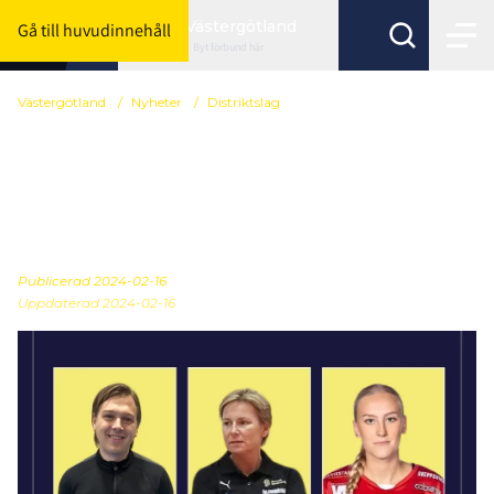
Västergötland
Gå till huvudinnehåll
Byt förbund här
Västergötland
/
Nyheter
/
Distriktslag
Ledarstab klar till
Distriktslaget för flickor
födda 2008
Publicerad
2024-02-16
Uppdaterad 2024-02-16