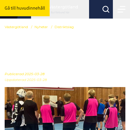
Västergötland
Gå till huvudinnehåll
Byt förbund här
Västergötland
/
Nyheter
/
Distriktslag
Information
Breddsamling 1 pojkar
födda 2009
Publicerad
2025-03-28
Uppdaterad 2025-03-28