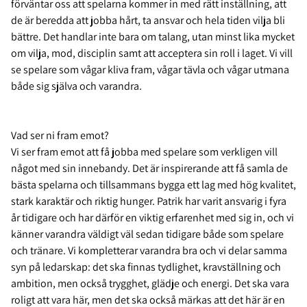
förväntar oss att spelarna kommer in med rätt inställning, att
de är beredda att jobba hårt, ta ansvar och hela tiden vilja bli
bättre. Det handlar inte bara om talang, utan minst lika mycket
om vilja, mod, disciplin samt att acceptera sin roll i laget. Vi vill
se spelare som vågar kliva fram, vågar tävla och vågar utmana
både sig själva och varandra.
Vad ser ni fram emot?
Vi ser fram emot att få jobba med spelare som verkligen vill
något med sin innebandy. Det är inspirerande att få samla de
bästa spelarna och tillsammans bygga ett lag med hög kvalitet,
stark karaktär och riktig hunger. Patrik har varit ansvarig i fyra
år tidigare och har därför en viktig erfarenhet med sig in, och vi
känner varandra väldigt väl sedan tidigare både som spelare
och tränare. Vi kompletterar varandra bra och vi delar samma
syn på ledarskap: det ska finnas tydlighet, kravställning och
ambition, men också trygghet, glädje och energi. Det ska vara
roligt att vara här, men det ska också märkas att det här är en