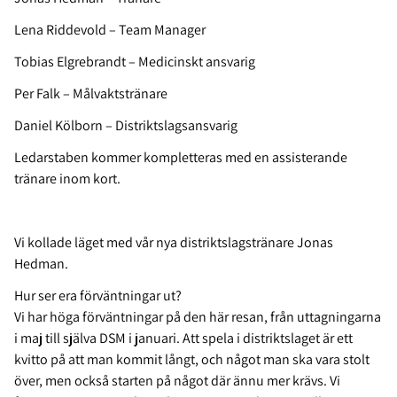
Lena
Riddevold
– Team Manager
Tobias
Elgrebrandt
– Medicinskt ansvarig
Per Falk – Målvaktstränare
Daniel Kölborn
–
Distriktslagsansvarig
Ledarstaben kommer kompletteras med en assisterande
tränare inom kort.
Vi kollade läget med vår nya distriktslagstränare Jonas
Hedman.
Hur ser era förväntningar ut?
Vi har höga förväntningar på den här resan, från uttagningarna
i maj till själva DSM i januari. Att spela i distriktslaget är ett
kvitto på att man kommit långt, och något man ska vara stolt
över, men också starten på något där ännu mer krävs. Vi