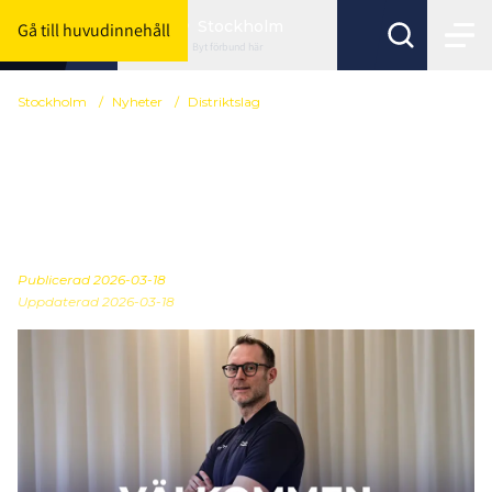
Stockholm
Gå till huvudinnehåll
Byt förbund här
Stockholm
/
Nyheter
/
Distriktslag
Välkommen Jonas -
ledarstaben för F16 är
här!
Publicerad
2026-03-18
Uppdaterad 2026-03-18