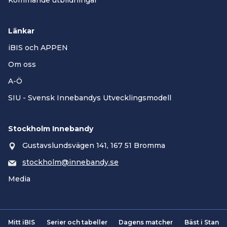
Kommande utbildningar
Länkar
iBIS och APPEN
Om oss
A-Ö
SIU - Svensk Innebandys Utvecklingsmodell
Stockholm Innebandy
Gustavslundsvägen 141, 167 51 Bromma
stockholm@innebandy.se
Media
Mitt iBIS
Serier och tabeller
Dagens matcher
Bäst i Stan
Smartsvar AI