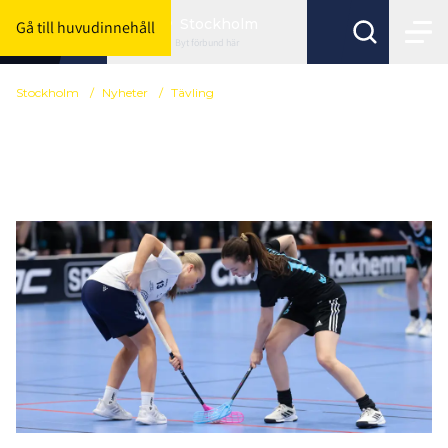
Stockholm
Gå till huvudinnehåll
Byt förbund här
Stockholm
/
Nyheter
/
Tävling
Tacka nej till
uppflyttning/kval