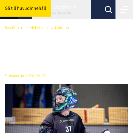
Stockholm
Gå till huvudinnehåll
Byt förbund här
Stockholm
/
Nyheter
/
Utbildning
Målvakten Svart 10 maj –
lär dig mer om
målvaktsspelet
Publicerad
2026-04-23