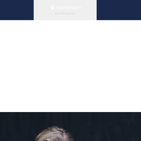
Stockholm
Byt förbund här
ogi - Motivati
r