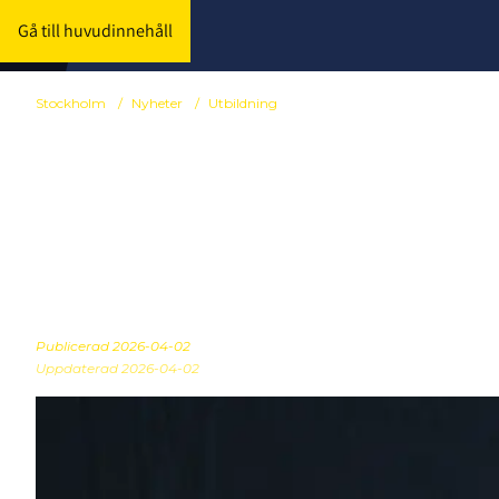
Gå till huvudinnehåll
Stockholm
/
Nyheter
/
Utbildning
Idrottspsykol
Målsättninga
Publicerad
2026-04-02
Uppdaterad 2026-04-02