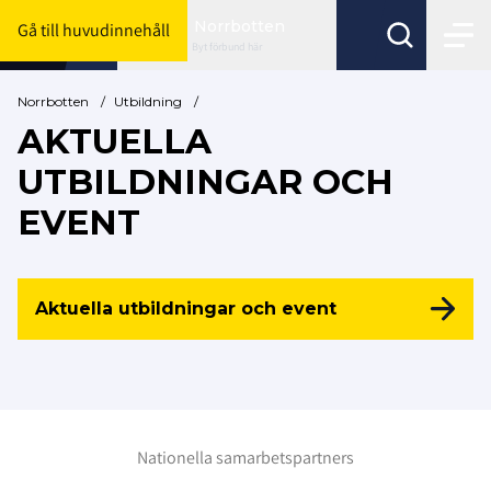
Norrbotten
Gå till huvudinnehåll
Byt förbund här
Norrbotten
/
Utbildning
/
AKTUELLA
UTBILDNINGAR OCH
EVENT
Aktuella utbildningar och event
Nationella samarbetspartners