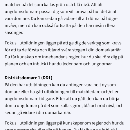
matcher på det som kallas grön och blå nivå. Att bli
ungdomsdomare passar dig som vill prova på hur det är att
vara domare. Du kan sedan gå vidare till att döma på högre
nivåer, men du kan också fortsätta på den här nivån i flera
säsonger.
Fokus i utbildningen ligger på att ge dig de verktyg som krävs
för att ta de första och ibland svåra stegen i din domarkarriär.
Du får kunskap om innebandyns regler, hur du ska röra dig på
planen och en inblick i hur du leder barn och ungdomar.
Distriktsdomare 1 (DD1)
På den här utbildningen kan du antingen vara helt ny som
domare eller ha gått utbildningen till matchledare och/eller
ungdomsdomare tidigare. Efter att du gått den kan du börja
döma ungdomar på det som kallas grön, blå och röd nivå, och
sedan gå vidare i din domarkarriär.
Fokus i utbildningen ligger på kunskaper om regler och hur du
som domare ska röra dig på banan. Du får även en inblick i