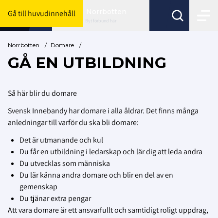
Norrbotten
Gå till huvudinnehåll
Byt förbund här
Norrbotten
/
Domare
/
GÅ EN UTBILDNING
Så här blir du domare
Svensk Innebandy har domare i alla åldrar. Det finns många
anledningar till varför du ska bli domare:
Det är utmanande och kul
Du får en utbildning i ledarskap och lär dig att leda andra
Du utvecklas som människa
Du lär känna andra domare och blir en del av en
gemenskap
Du tjänar extra pengar
Att vara domare är ett ansvarfullt och samtidigt roligt uppdrag,