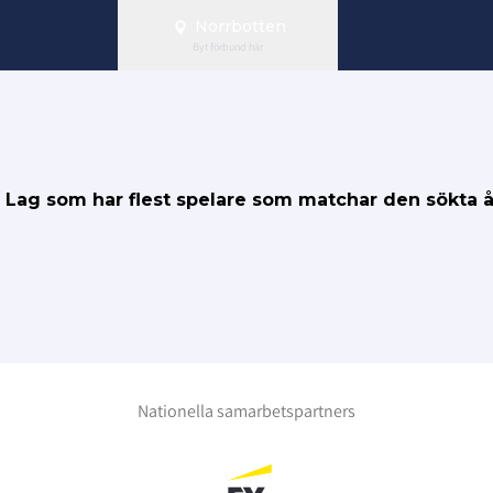
Norrbotten
Byt förbund här
S. Lag som har flest spelare som matchar den sökta 
Nationella samarbetspartners