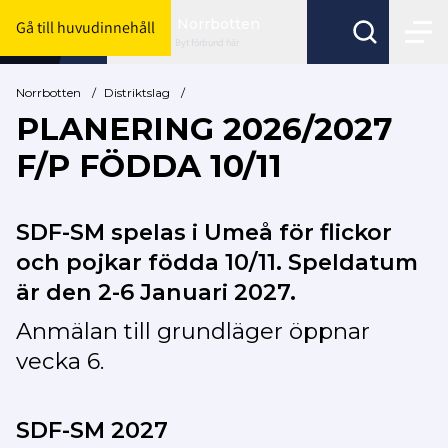
Norrbotten
Gå till huvudinnehåll
Byt förbund här
Norrbotten
/
Distriktslag
/
PLANERING 2026/2027
F/P FÖDDA 10/11
SDF-SM spelas i Umeå för flickor
och pojkar födda 10/11. Speldatum
är den 2-6 Januari 2027.
Anmälan till grundläger öppnar
vecka 6.
SDF-SM 2027