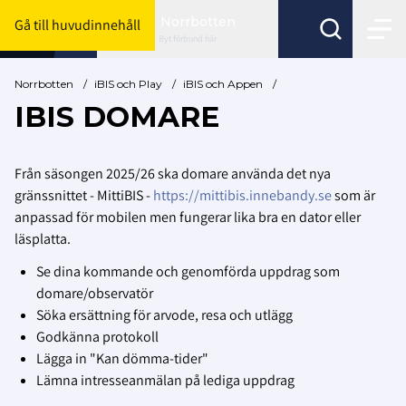
Norrbotten
Gå till huvudinnehåll
Byt förbund här
Norrbotten
/
iBIS och Play
/
iBIS och Appen
/
IBIS DOMARE
Från säsongen 2025/26 ska domare använda det nya
gränssnittet - MittiBIS -
https://mittibis.innebandy.se
som är
anpassad för mobilen men fungerar lika bra en dator eller
läsplatta.
Se dina kommande och genomförda uppdrag som
domare/observatör
Söka ersättning för arvode, resa och utlägg
Godkänna protokoll
Lägga in "Kan dömma-tider"
Lämna intresseanmälan på lediga uppdrag