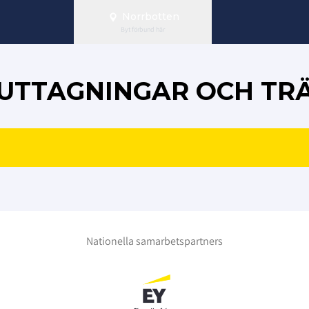
Norrbotten
Byt förbund här
 UTTAGNINGAR OCH TR
Nationella samarbetspartners