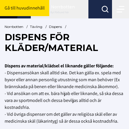
Norrbotten
Gå till huvudinnehåll
Byt förbund här
Norrbotten
/
Tävling
/
Dispens
/
DISPENS FÖR
KLÄDER/MATERIAL
Dispens av material/klädsel el liknande gäller följande:
- Dispensansökan skall alltid ske. Det kan gälla ex. spela med
byxor eller annan personlig utrustning som man behöver (Ex
brännskada på benen eller liknande medicinska åkommor).
- Vid ansökan om att ex. bära hijab eller liknande, så ska dessa
vara av sportmodell och dessa beviljas alltid och är
kostnadsfria.
- Vid övriga dispenser om det gäller av religiösa skäl eller av
medicinska skäl (läkarintyg) så är dessa också kostnadsfria.