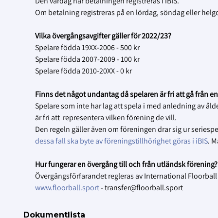
Den vardag när betalningen registreras i iBIS.
Om betalning registreras på en lördag, söndag eller helg
Vilka övergångsavgifter gäller för 2022/23?
Spelare födda 19XX-2006 - 500 kr
Spelare födda 2007-2009 - 100 kr
Spelare födda 2010-20XX - 0 kr
Finns det något undantag då spelaren är fri att gå från e
Spelare som inte har lag att spela i med anledning av ålder
är fri att representera vilken förening de vill.
Den regeln gäller även om föreningen drar sig ur seriespel e
dessa fall ska byte av föreningstillhörighet göras i iBIS
. M
Hur fungerar en övergång till och från utländsk förening?
Övergångsförfarandet regleras av International Floorball 
www.floorball.sport
- transfer@floorball.sport
Dokumentlista