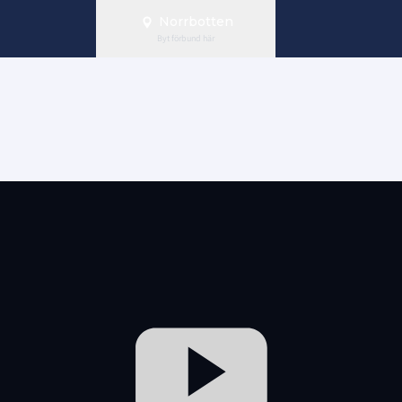
Norrbotten
Byt förbund här