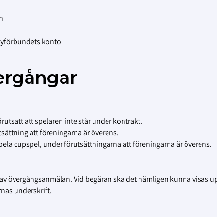
n
dyförbundets konto
vergångar
 förutsatt att spelaren inte står under kontrakt.
utsättning att föreningarna är överens.
tt spela cupspel, under förutsättningarna att föreningarna är överens.
v övergångsanmälan. Vid begäran ska det nämligen kunna visas up
nas underskrift.