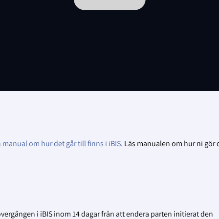
 manual om hur det går till finns i iBIS.
Läs manualen om hur ni gör d
gången i iBIS inom 14 dagar från att endera parten initierat den