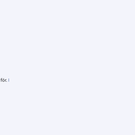
 för.
I