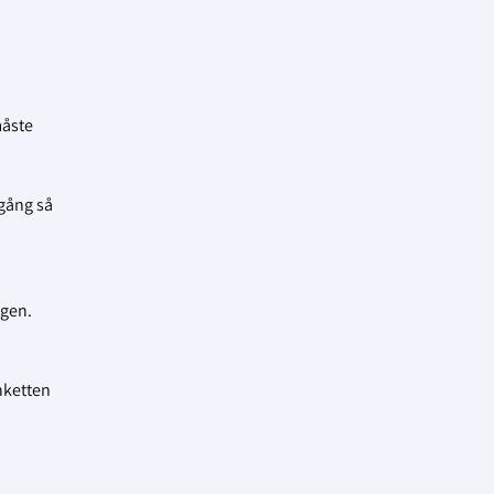
måste
gång så
ngen.
nketten