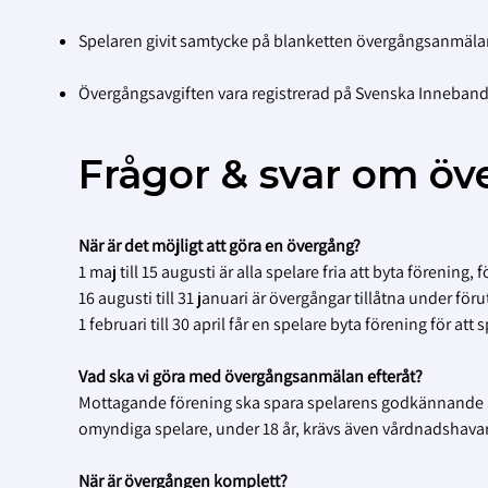
Spelaren givit samtycke på blanketten övergångsanmäla
Övergångsavgiften vara registrerad på Svenska Inneban
Frågor & svar om ö
När är det möjligt att göra en övergång?
1 maj till 15 augusti är alla spelare fria att byta förening,
16 augusti till 31 januari är övergångar tillåtna under för
1 februari till 30 april får en spelare byta förening för a
Vad ska vi göra med övergångsanmälan efteråt?
Mottagande förening ska spara spelarens godkännande a
omyndiga spelare, under 18 år, krävs även vårdnadshavar
När är övergången komplett?