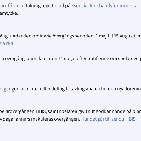
n, få sin betalning registrerad på
Svenska Innebandyförbundets
samtycke.
ång, under den ordinarie övergångsperioden, 1 maj till 15 augusti, 
la skäl.
lå övergångsanmälan inom 14 dagar efter notifiering om spelaröver
övergången och inte heller deltagit i tävlingsmatch för den nya föreni
arövergången i iBIS, samt spelaren givit sitt godkännande på bla
4 dagar annars makuleras övergången.
Hur det går till ser du i iBIS.