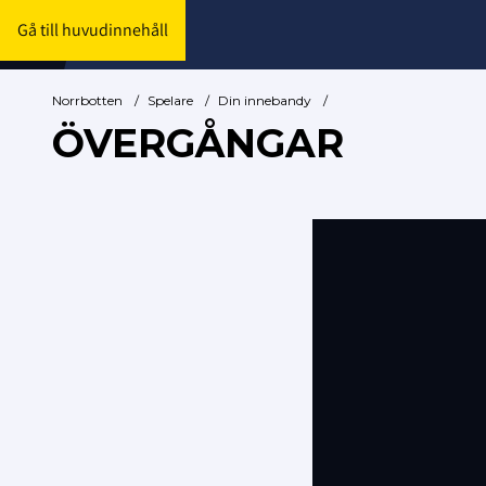
Gå till huvudinnehåll
Norrbotten
/
Spelare
/
Din innebandy
/
ÖVERGÅNGAR