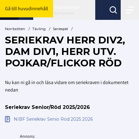
Norrbotten
Gå till huvudinnehåll
Byt förbund här
Norrbotten
/
Tävling
/
Seriespel
/
SERIEKRAV HERR DIV2,
DAM DIV1, HERR UTV.
POJKAR/FLICKOR RÖD
Nu kan ni gå in och läsa vidare om seriekraven i dokumentet
nedan
Seriekrav Senior/Röd 2025/2026
NIBF Seriekrav Senio Röd 2025 2026
Annons: