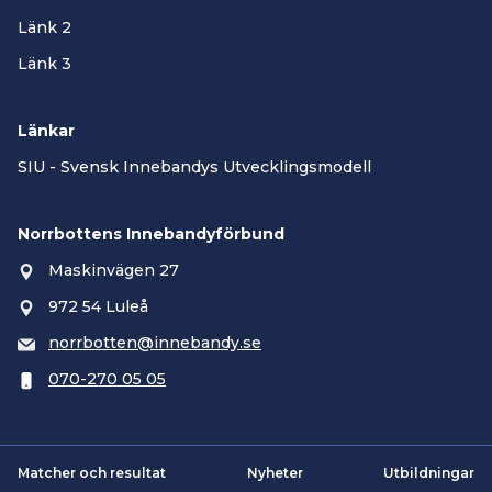
Länk 2
Länk 3
Länkar
SIU - Svensk Innebandys Utvecklingsmodell
Norrbottens Innebandyförbund
Maskinvägen 27
972 54 Luleå
norrbotten@innebandy.se
070-270 05 05
Matcher och resultat
Nyheter
Utbildningar
Smartsvar AI