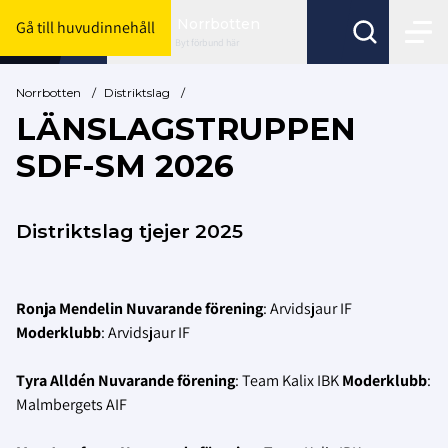
Norrbotten
Gå till huvudinnehåll
Byt förbund här
Norrbotten
/
Distriktslag
/
LÄNSLAGSTRUPPEN
SDF-SM 2026
Distriktslag tjejer 2025
Ronja Mendelin
Nuvarande förening
: Arvidsjaur IF
Moderklubb
: Arvidsjaur IF
Tyra Alldén
Nuvarande förening
: Team Kalix IBK
Moderklubb
:
Malmbergets AIF