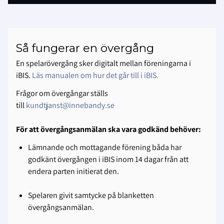
Så fungerar en övergång
En spelarövergång sker digitalt mellan föreningarna i
iBIS.
Läs manualen om hur det går till i iBIS.
Frågor om övergångar ställs
till
kundtjanst@innebandy.se
För att övergångsanmälan ska vara godkänd behöver:
Lämnande och mottagande förening båda har
godkänt övergången i iBIS inom 14 dagar från att
endera parten initierat den.
Spelaren givit samtycke på blanketten
övergångsanmälan.