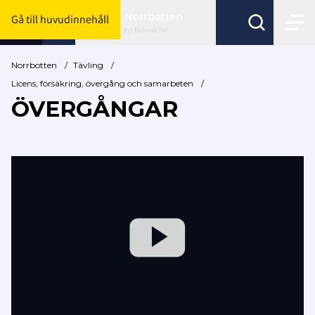
Norrbotten
Gå till huvudinnehåll
Byt förbund här
Norrbotten
/
Tävling
/
Licens, försäkring, övergång och samarbeten
/
ÖVERGÅNGAR