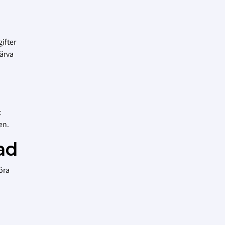
ifter
värva
t
en.
ad
öra