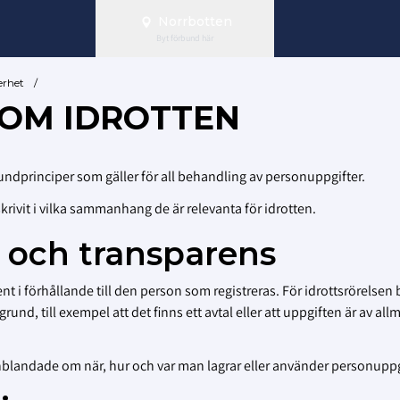
Norrbotten
Byt förbund här
erhet
/
NOM IDROTTEN
ndprinciper som gäller för all behandling av personuppgifter.
rivit i vilka sammanhang de är relevanta för idrotten.
t och transparens
t i förhållande till den person som registreras. För idrottsrörelsen
grund, till exempel att det finns ett avtal eller att uppgiften är av all
 inblandade om när, hur och var man lagrar eller använder personuppg