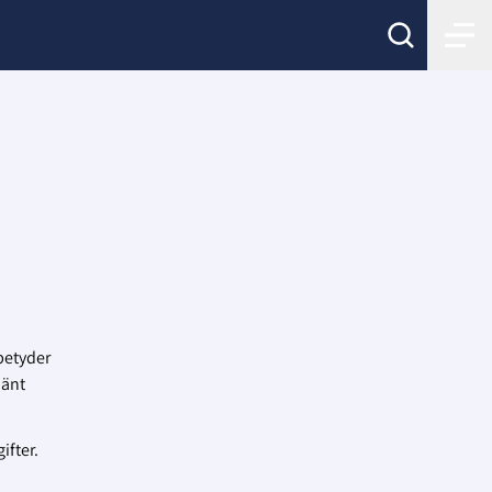
 betyder
mänt
ifter.