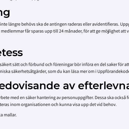
ng
inte längre behövs ska de antingen raderas eller avidentifieras. Uppg
re medlemmar får sparas upp till 24 månader, för att ge möjlighet att 
etess
säkert sätt och förbund och föreningar bör införa en del saker för at
tekniska säkerhetsåtgärder, som du kan läsa mer om i Uppförandekod
 Redovisande av efterlevn
rbete med en säker hantering av personuppgifter. Dessa ska också f
hanteras inom organisationen och kunna visa upp det vid behov.
ka mallar.