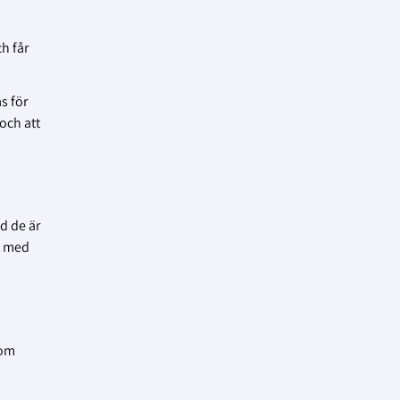
h får
s för
och att
d de är
t med
som