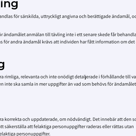
ing
dlas för särskilda, uttryckligt angivna och berättigade ändamål, oc
 ändamålet anmälan till tävling inte i ett senare skede får behandla
för andra ändamål krävs att individen har fått information om det 
g
rimliga, relevanta och inte onödigt detaljerade i förhållande till va
elsen inte ska samla in mer uppgifter än vad som behövs för ändamåle
ra korrekta och uppdaterade, om nödvändigt. Det innebär att den 
t säkerställa att felaktiga personuppgifter raderas eller rättas utan
felaktiga personuppgifter.