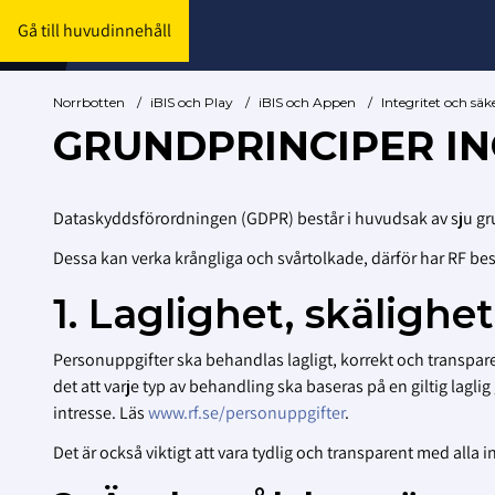
Gå till huvudinnehåll
Norrbotten
/
iBIS och Play
/
iBIS och Appen
/
Integritet och säk
GRUNDPRINCIPER I
Dataskyddsförordningen (GDPR) består i huvudsak av sju gru
Dessa kan verka krångliga och svårtolkade, därför har RF besk
1. Laglighet, skälighe
Personuppgifter ska behandlas lagligt, korrekt och transparen
det att varje typ av behandling ska baseras på en giltig laglig 
intresse. Läs
www.rf.se/personuppgifter
.
Det är också viktigt att vara tydlig och transparent med alla