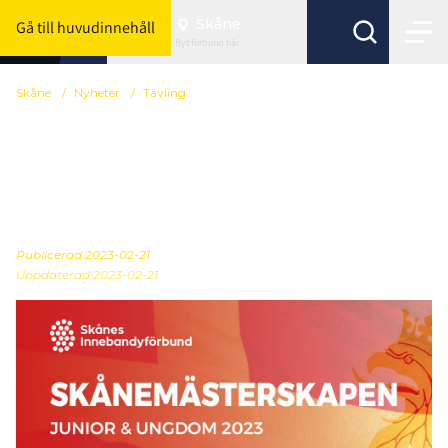
Skåne
Gå till huvudinnehåll
Byt förbund här
Skåne
/
Nyheter
/
Tävling
Spelprogram för
Skånemästerskapen
junior/ungdom/motion!
Publicerad
2023-02-21
Uppdaterad 2023-02-21