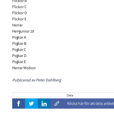
Flickor B
Flickor C
Flickor D
Flickor E
Herrar
Herrjunior 18
Pojkar A
Pojkar B
Pojkar C
Pojkar D
Pojkar E
Herrar Motion
Publicerad av Peter Dahlberg
Dela
Klicka här för att dela artike