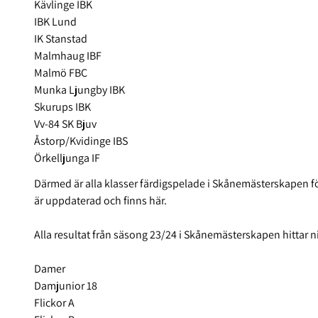
Kävlinge IBK
IBK Lund
IK Stanstad
Malmhaug IBF
Malmö FBC
Munka Ljungby IBK
Skurups IBK
Vv-84 SK Bjuv
Åstorp/Kvidinge IBS
Örkelljunga IF
Därmed är alla klasser färdigspelade i Skånemästerskapen f
är uppdaterad och finns
här
.
Alla resultat från säsong 23/24 i Skånemästerskapen hittar n
Damer
Damjunior 18
Flickor A