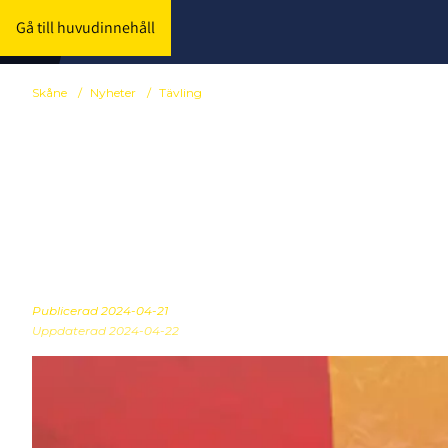
Gå till huvudinnehåll
Skåne
/
Nyheter
/
Tävling
Sista helgen
färdigspelad!
Publicerad
2024-04-21
Uppdaterad 2024-04-22