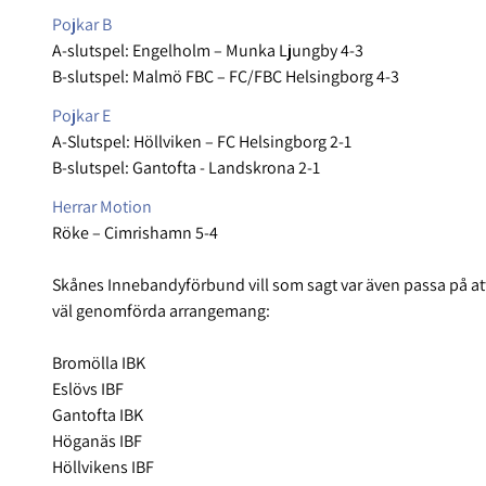
Pojkar B
A-slutspel: Engelholm – Munka Ljungby 4-3
B-slutspel: Malmö FBC – FC/FBC Helsingborg 4-3
Pojkar E
A-Slutspel: Höllviken – FC Helsingborg 2-1
B-slutspel: Gantofta - Landskrona 2-1
Herrar Motion
Röke – Cimrishamn 5-4
Skånes Innebandyförbund vill som sagt var även passa på att
väl genomförda arrangemang:
Bromölla IBK
Eslövs IBF
Gantofta IBK
Höganäs IBF
Höllvikens IBF