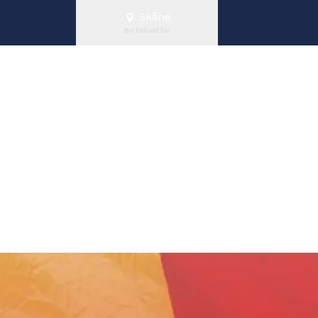
Skåne
Byt förbund här
 i Skånemäster