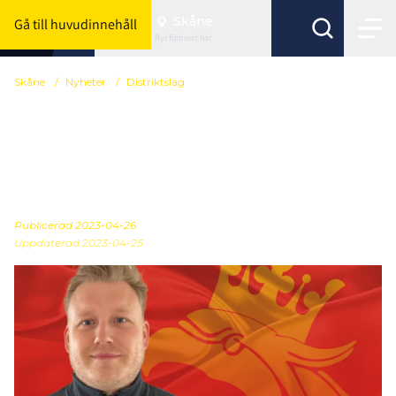
Skåne
Gå till huvudinnehåll
Byt förbund här
Skåne
/
Nyheter
/
Distriktslag
RICHARD TRÄFF NY
KAPTEN FÖR
SKÅNELAGET POJKAR 16
Publicerad
2023-04-26
Uppdaterad 2023-04-25