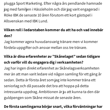
plugga Sport Marketing. Efter några års pendlande hamnade
jag med familjen i Hässleholm och där jag varit engagerad i
Röke IBK de senaste 10 åren förutom ett kort gästspel i
Allsvenskan med IBK Lund.
Vilken roll i ledarstaben kommer du att ha och vad innebär
den?
Jag kommer agera huvudansvarig tränare men vi kommer
fördela uppgifter och ansvar mellan oss tre tränare.
Vilka är dina erfarenheter av ”Skånelaget” sedan tidigare
och varför vill du engagera dig i verksamheten?
Jag har ingen direkt erfarenhet av Skånelagsverksamheten
mer än att man varit ledare vid någon samling för ett gäng år
sedan. Detta är första året som jag inte kommer träna ett
seniorlag och då passade det bra att hoppa på detta
intressanta uppdrag. Ambitionen är ju att kunna ta den där
guldpengen som Skåne missat de senaste åren.
De första samlingarna börjar snart, vilka förväntningar har