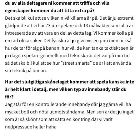
du av alla deltagare ni kommer att träffa och vila
egenskaper kommer du att titta extra på?
Det ska bli kul att se vilken nivå killarna är på. Det är ju extremt
glädjande att vi har 73 utespelare och 13 målvakter som alla är
intresserade av att vara en del av detta lag. Vi kommer kolla på
en rad olika saker. Det fysiska är ju givetvis en prio men också
hur de tar för sig på banan, hur väl de kan tänka taktiskt sen är
ju dagen spelare generellt med tekniska är det var på min tid
så det ska bli kul att se hur ”street smarta” de är i att använda
sin teknik på banan.
Hur det slutgiltiga skånelaget kommer att spela kanske inte
är helt klart i detalj, men vilken typ av innebandy står du
för?
Jag står för en kontrollerande innebandy där jag gärna vill ha
mycket boll och nöta ut motståndarna. Men sen är det ju inget
som är så skönt som att sätta en kontring där vi varit
nedpressade heller haha