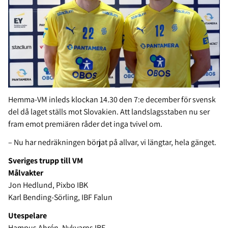
Hemma-VM inleds klockan 14.30 den 7:e december för svensk
del då laget ställs mot Slovakien. Att landslagsstaben nu ser
fram emot premiären råder det inga tvivel om.
– Nu har nedräkningen börjat på allvar, vi längtar, hela gänget.
Sveriges trupp till VM
Målvakter
Jon Hedlund, Pixbo IBK
Karl Bending-Sörling, IBF Falun
Utespelare
Hampus Ahrén, Nykvarns IBF