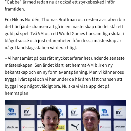
”Gabbe” är med redan nu är också ett styrkebesked inför
framtiden.
För Niklas Nordén, Thomas Brottman och resten av staben blir
det här fjärde chansen att gå in en mästerskap där det står ett
guld på spel. Två VM och ett World Games har samtliga slutat i
blågul succé och just erfarenheten från dessa mästerskap är
något landslagsstaben värderar högt.
– Vi har samlat på oss rätt mycket erfarenhet under de senaste
mästerskapen. Sen är det klart, ett hemma-VM blir en ny
bekantskap och en ny form av anspänning. Men vi känner oss
trygga i vårt spel och vi har under de här åren fått chansen att
bygga ihop något väldigt bra. Nu ska vi visa upp det på
hemmaplan.