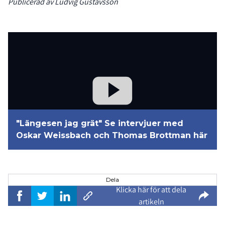
Publicerad av Ludvig Gustavsson
"Längesen jag grät" Se intervjuer med
Oskar Weissbach och Thomas Brottman här
Dela
Klicka här för att dela
artikeln