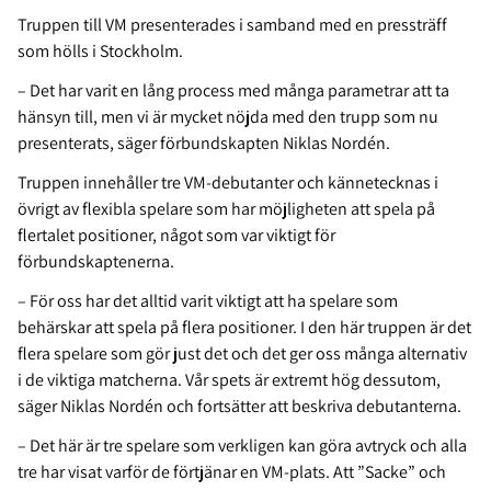
Truppen till VM presenterades i samband med en pressträff
som hölls i Stockholm.
– Det har varit en lång process med många parametrar att ta
hänsyn till, men vi är mycket nöjda med den trupp som nu
presenterats, säger förbundskapten Niklas Nordén.
Truppen innehåller tre VM-debutanter och kännetecknas i
övrigt av flexibla spelare som har möjligheten att spela på
flertalet positioner, något som var viktigt för
förbundskaptenerna.
– För oss har det alltid varit viktigt att ha spelare som
behärskar att spela på flera positioner. I den här truppen är det
flera spelare som gör just det och det ger oss många alternativ
i de viktiga matcherna. Vår spets är extremt hög dessutom,
säger Niklas Nordén och fortsätter att beskriva debutanterna.
– Det här är tre spelare som verkligen kan göra avtryck och alla
tre har visat varför de förtjänar en VM-plats. Att ”Sacke” och