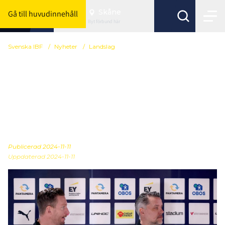
Skåne
Gå till huvudinnehåll
Byt förbund här
Svenska IBF
/
Nyheter
/
Landslag
Här är Sveriges trupp till
hemma-VM:
”Nedräkningen har
börjat på allvar"
Publicerad
2024-11-11
Uppdaterad 2024-11-11