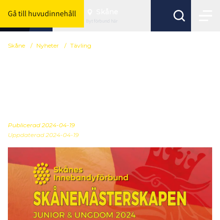
Skåne
Gå till huvudinnehåll
Byt förbund här
Skåne
/
Nyheter
/
Tävling
Dags för 3:e och sista
helgen i
Skånemästerskapen!
Publicerad
2024-04-19
Uppdaterad 2024-04-19