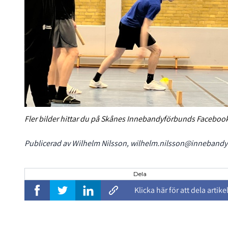
Fler bilder hittar du på Skånes Innebandyförbunds Faceboo
Publicerad av Wilhelm Nilsson, wilhelm.nilsson@innebandy
Dela
Klicka här för att dela artike