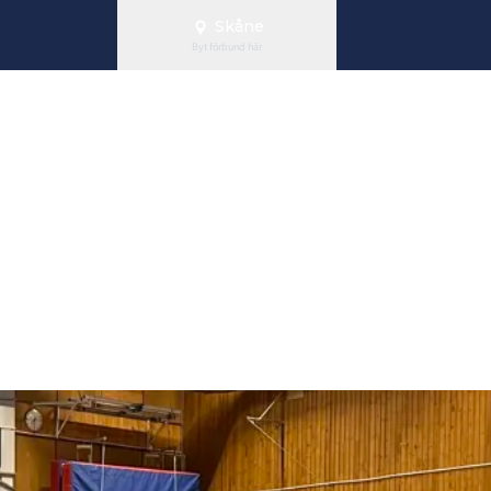
Skåne
Byt förbund här
g till handlin
tsdomare