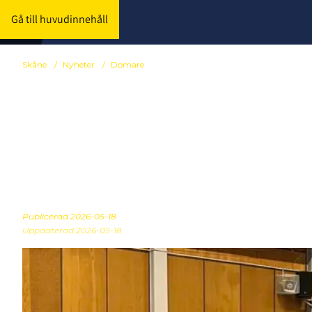
Gå till huvudinnehåll
Skåne
/
Nyheter
/
Domare
Ännu en säson
våra distrik
Publicerad
2026-05-18
Uppdaterad 2026-05-18