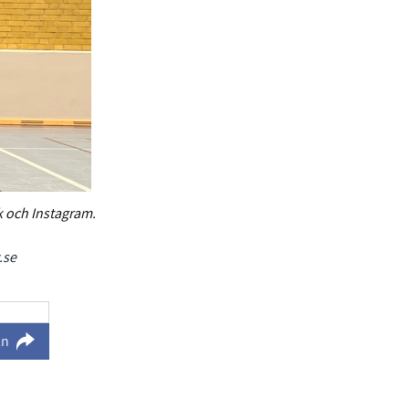
k och Instagram.
.se
ln