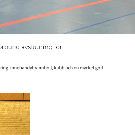
örbund avslutning för
nering, innebandybrännboll, kubb och en mycket god