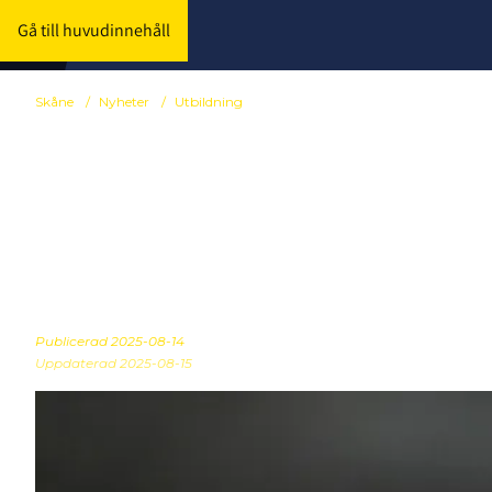
Gå till huvudinnehåll
Skåne
/
Nyheter
/
Utbildning
Tränarutbildn
augusti
Publicerad
2025-08-14
Uppdaterad 2025-08-15