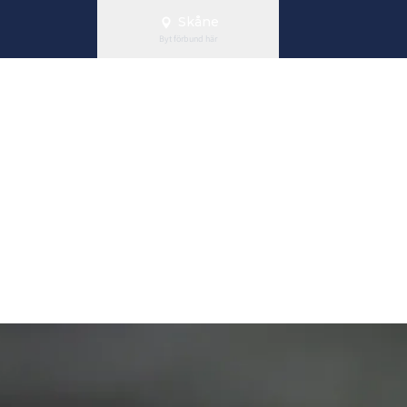
Skåne
Byt förbund här
ing "Steg 2 rö