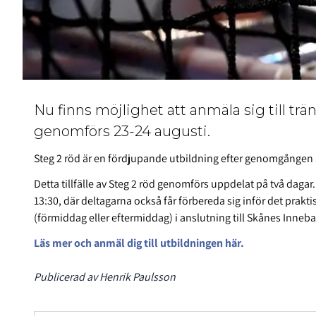
Nu finns möjlighet att anmäla sig till tr
genomförs 23-24 augusti.
Steg 2 röd är en fördjupande utbildning efter genomgången
Detta tillfälle av Steg 2 röd genomförs uppdelat på två dagar.
13:30, där deltagarna också får förbereda sig inför det prak
(förmiddag eller eftermiddag) i anslutning till Skånes Inn
Läs mer och anmäl dig till utbildningen här.
Publicerad av Henrik Paulsson