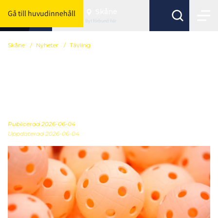
Skåne
Gå till huvudinnehåll
Byt förbund här
Skåne
/
Nyheter
/
Tävling
Spelprogram för
Skånemästerskapen
seniorer 26/27
Publicerad
2026-06-04
Uppdaterad 2026-06-04