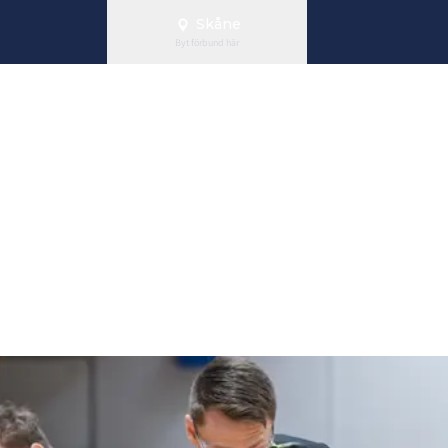
Skåne
Byt förbund här
SL Herr: Tuff 