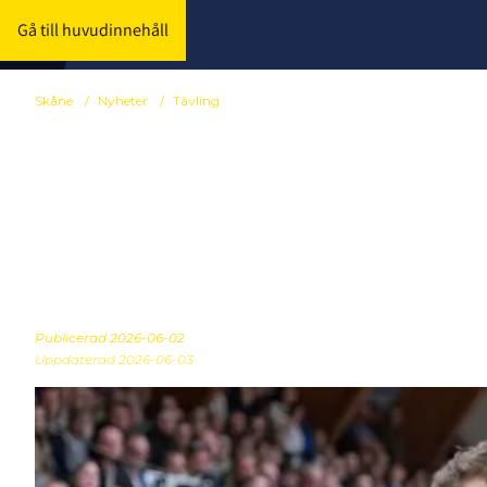
Gå till huvudinnehåll
Skåne
/
Nyheter
/
Tävling
Spelschema S
Lund
Publicerad
2026-06-02
Uppdaterad 2026-06-03