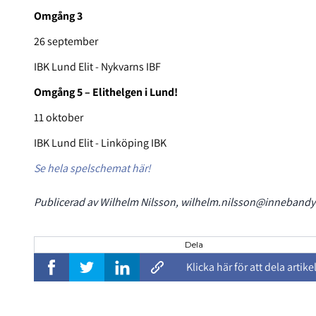
Omgång 3
26 september
IBK Lund Elit - Nykvarns IBF
Omgång 5 – Elithelgen i Lund!
11 oktober
IBK Lund Elit - Linköping IBK
Se hela spelschemat här!
Publicerad av Wilhelm Nilsson, wilhelm.nilsson@innebandy.s
Dela
Klicka här för att dela artike