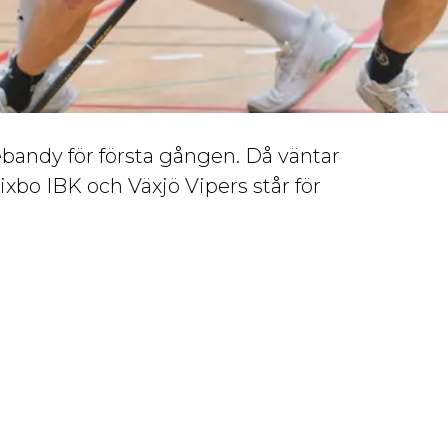
ebandy för första gången. Då väntar
xbo IBK och Växjö Vipers står för