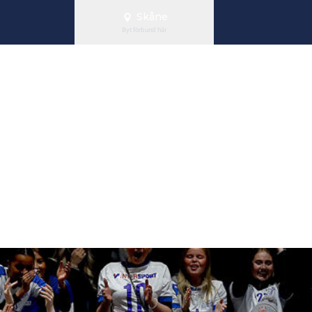
Skåne
Byt förbund här
ndelningen til