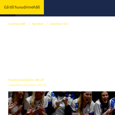
Gå till huvudinnehåll
Svenska IBF
/
Nyheter
/
Distrikts-SM
Här är gruppi
2025
Publicerad
2024-08-20
Uppdaterad 2024-08-20