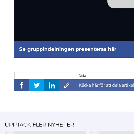
Se gruppindelningen presenteras här
Dela
Klicka här för att dela artike
UPPTÄCK FLER NYHETER