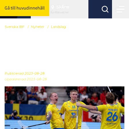
Skåne
Gå till huvudinnehåll
Byt förbund här
Svenska IBF
/
Nyheter
/
Landslag
Biljetterna släppta till
för-VM – Euro Florball
Tour i Malmö
Publicerad
2023-08-28
Uppdaterad 2023-08-28