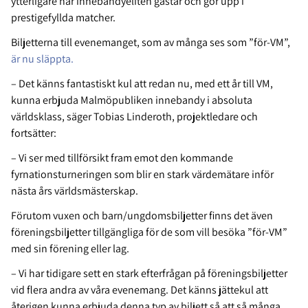
ytterligare när innebandyeliten gästar och gör upp i
prestigefyllda matcher.
Biljetterna till evenemanget, som av många ses som ”för-VM”,
är nu släppta.
– Det känns fantastiskt kul att redan nu, med ett år till VM,
kunna erbjuda Malmöpubliken innebandy i absoluta
världsklass, säger Tobias Linderoth, projektledare och
fortsätter:
– Vi ser med tillförsikt fram emot den kommande
fyrnationsturneringen som blir en stark värdemätare inför
nästa års världsmästerskap.
Förutom vuxen och barn/ungdomsbiljetter finns det även
föreningsbiljetter tillgängliga för de som vill besöka ”för-VM”
med sin förening eller lag.
– Vi har tidigare sett en stark efterfrågan på föreningsbiljetter
vid flera andra av våra evenemang. Det känns jättekul att
återigen kunna erbjuda denna typ av biljett så att så många