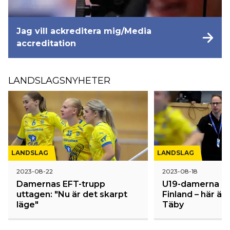
Jag vill ackreditera mig/Media
accreditation
LANDSLAGSNYHETER
LANDSLAG
LANDSLAG
2023-08-22
2023-08-18
Damernas EFT-trupp
U19-damerna st
uttagen: "Nu är det skarpt
Finland – här är 
läge"
Täby