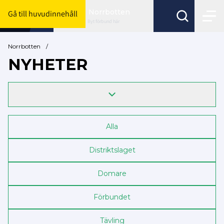
Norrbotten
Gå till huvudinnehåll
Byt förbund här
Norrbotten
/
NYHETER
Alla
Distriktslaget
Domare
Förbundet
Tävling