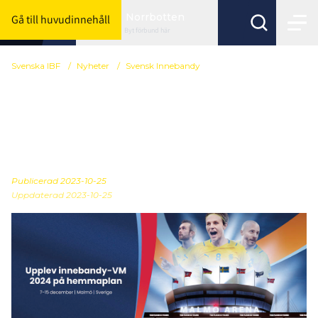
Norrbotten
Gå till huvudinnehåll
Byt förbund här
Svenska IBF
/
Nyheter
/
Svensk Innebandy
Nu släpps fler biljetter till
VM2024 – säkra din plats
redan idag
Publicerad
2023-10-25
Uppdaterad 2023-10-25