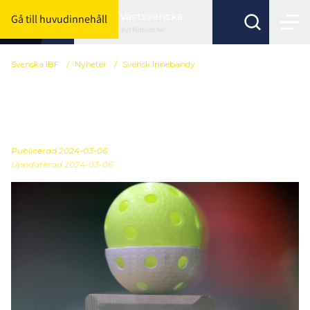
Västsvenska
Gå till huvudinnehåll
Byt förbund här
Svenska IBF
/
Nyheter
/
Svensk Innebandy
Tid att ansöka om
förtjänsttecken
Publicerad
2024-03-06
Uppdaterad 2024-03-06