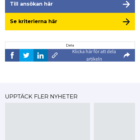
Till ansökan här
Se kriterierna här
Dela
Klicka här för att dela
artikeln
UPPTÄCK FLER NYHETER