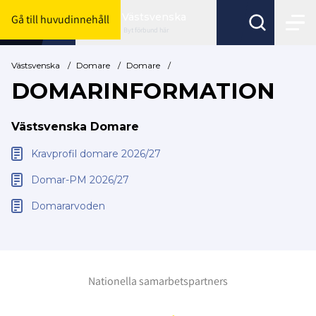
Västsvenska
Gå till huvudinnehåll
Byt förbund här
Västsvenska
/
Domare
/
Domare
/
DOMARINFORMATION
Västsvenska Domare
Kravprofil domare 2026/27
Domar-PM 2026/27
Domararvoden
Nationella samarbetspartners