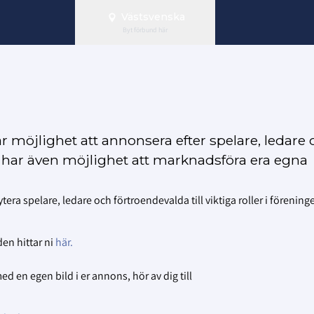
Västsvenska
Byt förbund här
r möjlighet att annonsera efter spelare, ledare
 Ni har även möjlighet att marknadsföra era egna
ytera spelare, ledare och förtroendevalda till viktiga roller i förening
den hittar ni
här.
med en egen bild i er annons, hör av dig till