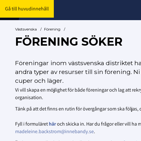
Gå till huvudinnehåll
Västsvenska
/
Förening
/
FÖRENING SÖKER
Föreningar inom västsvenska distriktet ha
andra typer av resurser till sin förening.
cuper och läger.
Vi vill skapa en möjlighet för både föreningar och lag att rekr
organisation.
Tänk på att det finns en rutin för övergångar som ska följas, 
Fyll i formuläret
här
och skicka in. Har du frågor eller vill ha 
madeleine.backstrom@innebandy.se
.