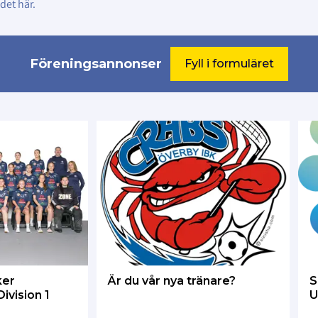
 det här.
Föreningsannonser
Fyll i formuläret
ker
Är du vår nya tränare?
S
ivision 1
U