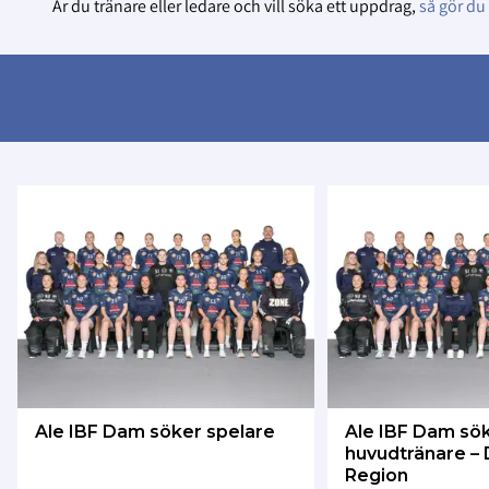
Är du tränare eller ledare och vill söka ett uppdrag,
så gör du
Ale IBF Dam söker spelare
Ale IBF Dam sö
huvudtränare – D
Region