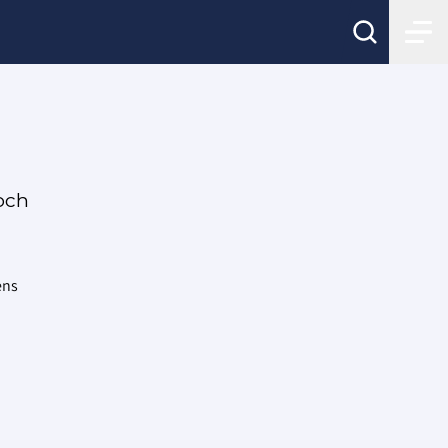
 och
ens