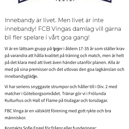
Innebandy är livet. Men livet är inte
innebandy! FCB Vingas damlag vill gärna
bli fler spelare i vårt goa gäng!
Vi är en lättsam grupp på tjejer i åldern 17-35 år som ställer krav
på varandra att hålla kvalitet på träning och match, men är helt
på det klara med att livet även händer utanför planen. Alla är
med på sina premisser och det utlovas den goa lagkänslan och
innebandyglädje.
Vi har seriens snyggaste strumpor och håller till i Div. 2 med
matcher i Göteborgsområdet. Tränar gör vi i Frölunda
Kulturhus och Hall of Flame på tisdagar och torsdagar.
FBC Vinga är en välskött förening med gott rykte och bra
människor.
Kontakta Sofie Engel för frågor eller funderingar: