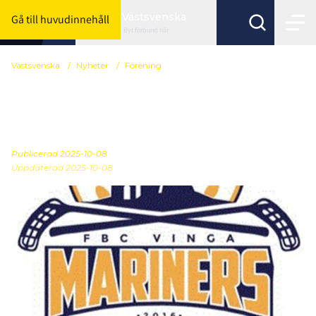
Västsvenska
Gå till huvudinnehåll
Byt förbund här
Västsvenska
/
Nyheter
/
Förening
FBC Vinga dam div 2.
söker
Publicerad
2025-10-08
Uppdaterad 2025-10-08