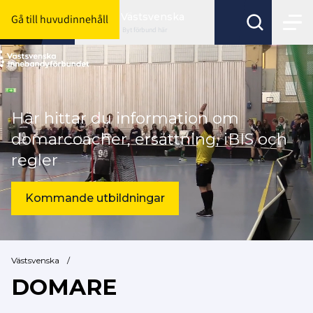
Västsvenska
Gå till huvudinnehåll
Byt förbund här
Här hittar du information om
domarcoacher, ersättning, iBIS och
regler
Kommande utbildningar
Västsvenska
/
DOMARE