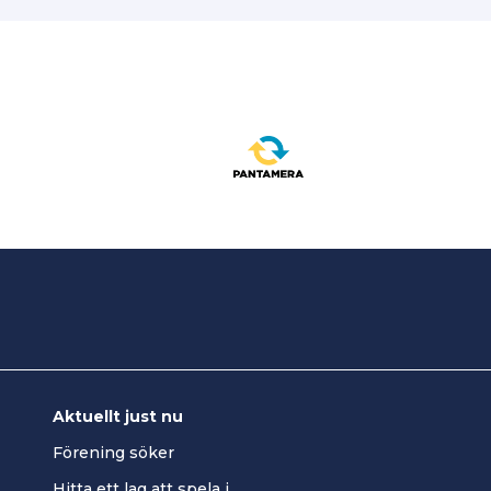
10 april 202
Nivå 4, gru
Nivå 4, pl
Aktuellt just nu
Förening söker
Hitta ett lag att spela i