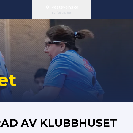
Västsvenska
Byt förbund här
et
AD AV KLUBBHUSET