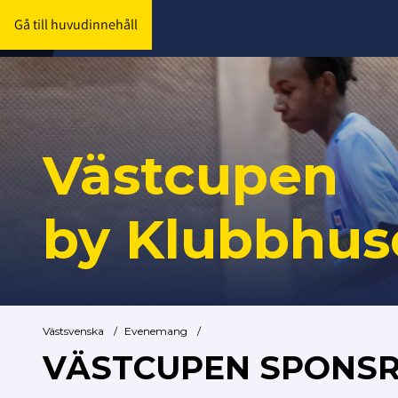
Gå till huvudinnehåll
Västcupen
by Klubbhus
Västsvenska
/
Evenemang
/
VÄSTCUPEN SPONSR