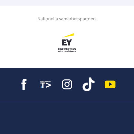
7
Kungsbacka
Varla IBK Stars
pp 2
Nationella samarbetspartners
aceringsmatcher