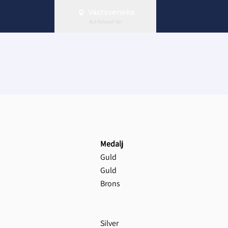
Västsvenska
Byt förbund här
Medalj
Guld
Guld
Brons
Silver