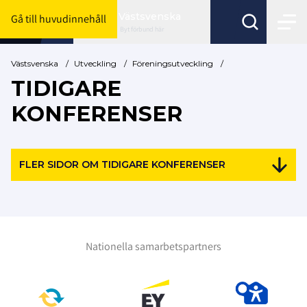
Västsvenska
Gå till huvudinnehåll
Byt förbund här
Västsvenska
/
Utveckling
/
Föreningsutveckling
/
TIDIGARE
KONFERENSER
FLER SIDOR OM TIDIGARE KONFERENSER
Nationella samarbetspartners