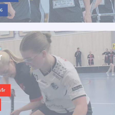
 6
r
Vår