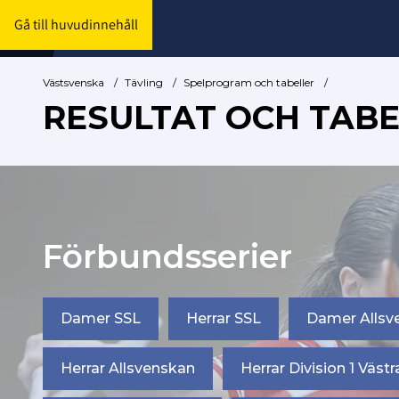
Gå till huvudinnehåll
Västsvenska
/
Tävling
/
Spelprogram och tabeller
/
RESULTAT OCH TABE
Förbundsserier
Damer SSL
Herrar SSL
Damer Allsv
Herrar Allsvenskan
Herrar Division 1 Väst