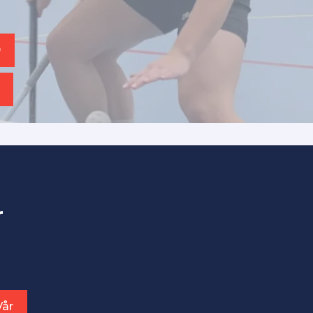
D
r
Vår