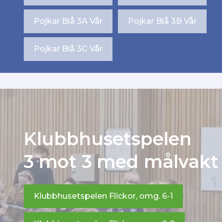
Pojkar Blå 3A Vår
Pojkar Blå 3B Vår
Pojkar Blå 3C Vår
Klubbhusetspelen
3 mot 3 med målvakt
Klubbhusetspelen Flickor, omg. 6-1