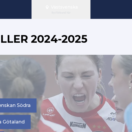
Västsvenska
Byt förbund här
LLER 2024-2025
enskan Södra
ra Götaland