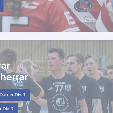
rar
herrar
Damer Div. 3
r Div. 3