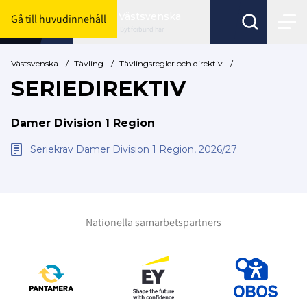
Västsvenska
Gå till huvudinnehåll
Byt förbund här
Västsvenska
/
Tävling
/
Tävlingsregler och direktiv
/
SERIEDIREKTIV
Damer Division 1 Region
Seriekrav Damer Division 1 Region, 2026/27
Nationella samarbetspartners