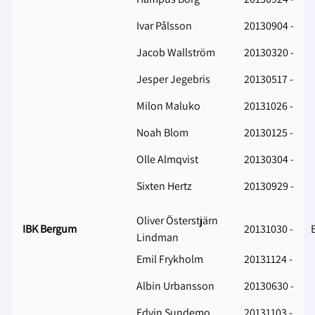
Ivar Pålsson
20130904 -
Jacob Wallström
20130320 -
Jesper Jegebris
20130517 -
Milon Maluko
20131026 -
Noah Blom
20130125 -
Olle Almqvist
20130304 -
Sixten Hertz
20130929 -
Oliver Österstjärn
IBK Bergum
20131030 -
Lindman
Emil Frykholm
20131124 -
Albin Urbansson
20130630 -
Edvin Sundemo
20131103 -