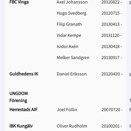
FBC Vinga
Axel Johansson
20110822 -
Hugo Svedberg
20120715 -
Filip Granath
20130413 -
Vidar Kempe
20131120 -
Isidor Axén
20130418 -
Melker Sandgren
20130917 -
Guldhedens IK
Daniel Eriksson
20120420 –
UNGDOM
Förening
T
Herrestads AIF
Joel Follin
20070720 -
IBK Kungälv
Oliver Rudholm
‎20100201 -