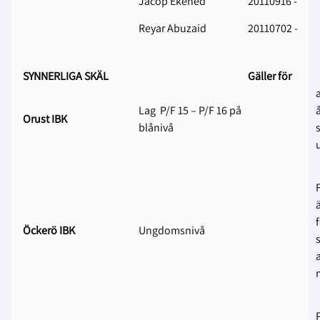
Jacop Ekehed
20110916 -
Reyar Abuzaid
20110702 -
SYNNERLIGA SKÄL
Gäller för
Lag P/F 15 – P/F 16 på
Orust IBK
blånivå
ä
Öckerö IBK
Ungdomsnivå