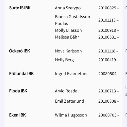
Surte IS IBK
Anna Szerypo
20100829 –
Bianca Gustafsson
20101213 –
Poulas
Molly Eliasson
20100918 –
Melissa Bähr
20100531 –
Öckerö IBK
Nova Karlsson
20101118 –
Nelly Berg
20100419 –
Frölunda IBK
Ingrid Kvarnefors
20080504 –
Floda IBK
Arvid Rosdal
20100713 –
s
Emil Zetterlund
20100308 –
Eken IBK
Wilma Hugosson
20080703 –