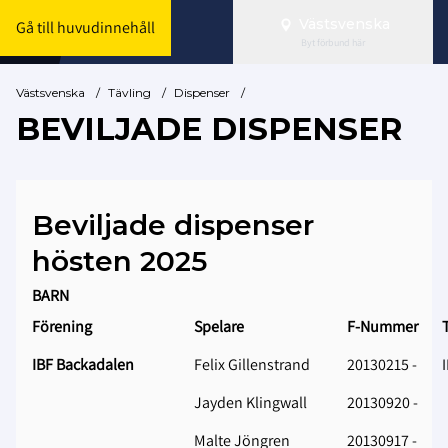
Västsvenska
Gå till huvudinnehåll
Byt förbund här
Västsvenska
/
Tävling
/
Dispenser
/
BEVILJADE DISPENSER
Beviljade dispenser
hösten 2025
BARN
Förening
Spelare
F-Nummer
T
IBF Backadalen
Felix Gillenstrand
20130215 -
Jayden Klingwall
20130920 -
Malte Jöngren
20130917 -