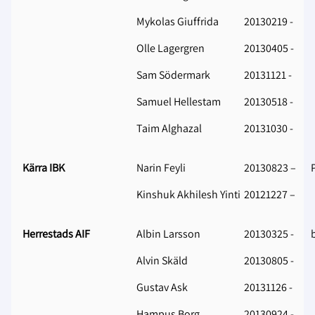
Mykolas Giuffrida
20130219 -
Olle Lagergren
20130405 -
Sam Södermark
20131121 -
Samuel Hellestam
20130518 -
Taim Alghazal
20131030 -
Kärra IBK
Narin Feyli
20130823 –
Kinshuk Akhilesh Yinti
20121227 –
Herrestads AIF
Albin Larsson
20130325 -
Alvin Skäld
20130805 -
Gustav Ask
20131126 -
Hampus Borg
20130924 -