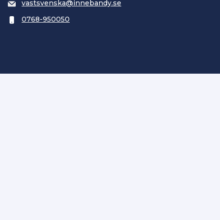
vastsvenska@innebandy.se
0768-950050