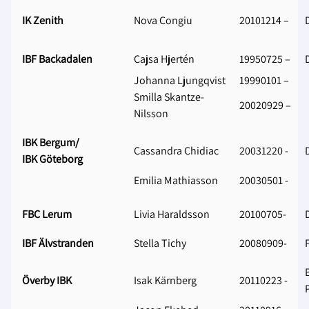
IK Zenith
Nova Congiu
20101214 –
IBF Backadalen
Cajsa Hjertén
19950725 –
Johanna Ljungqvist
19990101 –
Smilla Skantze-
20020929 –
Nilsson
IBK Bergum/
Cassandra Chidiac
20031220 -
IBK Göteborg
Emilia Mathiasson
20030501 -
FBC Lerum
Livia Haraldsson
20100705-
IBF Älvstranden
Stella Tichy
20080909-
Överby IBK
Isak Kärnberg
20110223 -