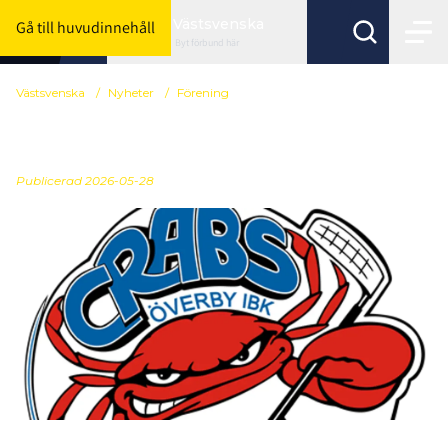
Västsvenska
Gå till huvudinnehåll
Byt förbund här
Västsvenska
/
Nyheter
/
Förening
Är du vår nya tränare?
Publicerad
2026-05-28