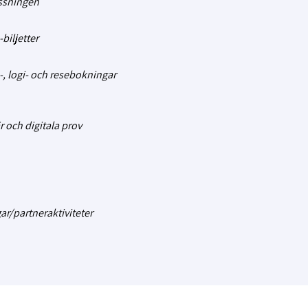
ssningen
iljetter
, logi- och resebokningar
r och digitala prov
ar/partneraktiviteter