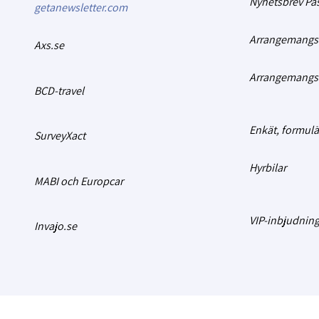
Nyhetsbrev Pa
getanewsletter.com
Arrangemangs-b
Axs.se
Arrangemangs-
BCD-travel
Enkät, formulä
SurveyXact
Hyrbilar
MABI och Europcar
VIP-inbjudning
Invajo.se