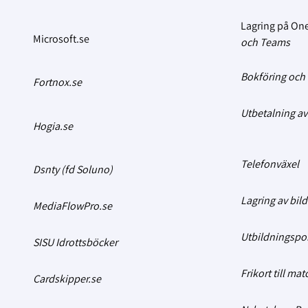
Lagring på On
Microsoft.se
och Teams
Bokföring och 
Fortnox.se
Utbetalning av
Hogia.se
Telefonväxel
Dsnty (fd Soluno)
Lagring av bil
MediaFlowPro.se
Utbildningspor
SISU Idrottsböcker
Frikort till mat
Cardskipper.se