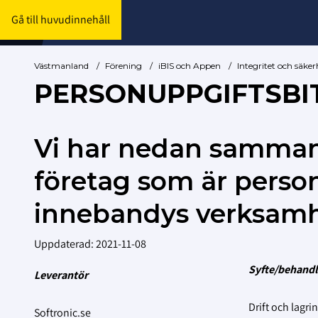
Gå till huvudinnehåll
Västmanland
/
Förening
/
iBIS och Appen
/
Integritet och säker
PERSONUPPGIFTSBI
Vi har nedan sammans
företag som är perso
innebandys verksamh
Uppdaterad: 2021-11-08
Syfte/behandl
Leverantör
Drift och lagri
Softronic.se