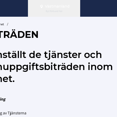
Västmanland
Byt förbund här
het
/
TRÄDEN
tällt de tjänster och
nuppgiftsbiträden inom
et.
ing
ng av Tjänsterna