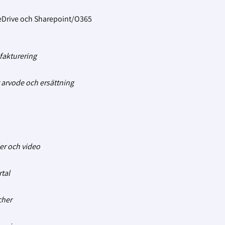
eDrive och Sharepoint/O365
fakturering
 arvode och ersättning
der och video
tal
cher