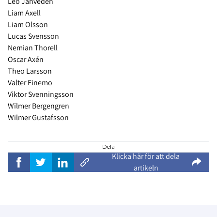
Leo Janveden
Liam Axell
Liam Olsson
Lucas Svensson
Nemian Thorell
Oscar Axén
Theo Larsson
Valter Einemo
Viktor Svenningsson
Wilmer Bergengren
Wilmer Gustafsson
Dela
Klicka här för att dela
artikeln