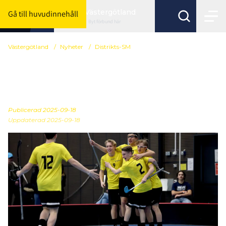
Västergötland
Gå till huvudinnehåll
Byt förbund här
Västergötland
/
Nyheter
/
Distrikts-SM
Sluttrupp pojkar
Distrikts-SM
Publicerad
2025-09-18
Uppdaterad 2025-09-18