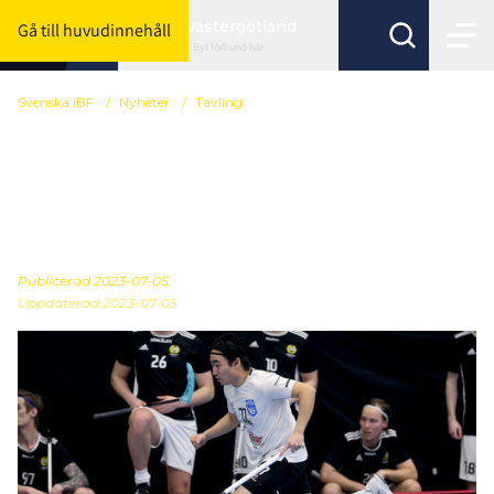
Västergötland
Gå till huvudinnehåll
Byt förbund här
Svenska IBF
/
Nyheter
/
Tävling
Se ser spelprogrammen
ut för Allsvenskan och
Division 1
Publicerad
2023-07-05
Uppdaterad 2023-07-05