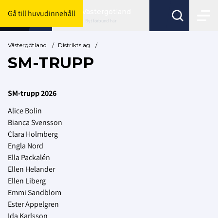
Västergötland
Gå till huvudinnehåll
Byt förbund här
Västergötland
/
Distriktslag
/
SM-TRUPP
SM-trupp 2026
Alice Bolin
Bianca Svensson
Clara Holmberg
Engla Nord
Ella Packalén
Ellen Helander
Ellen Liberg
Emmi Sandblom
Ester Appelgren
Ida Karlsson