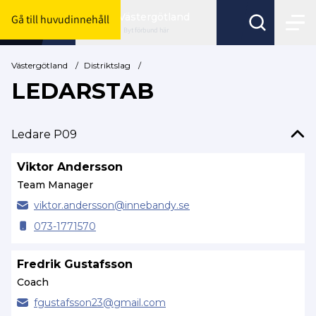
Västergötland
Gå till huvudinnehåll
Byt förbund här
Västergötland
/
Distriktslag
/
LEDARSTAB
Ledare P09
Viktor Andersson
Team Manager
viktor.
andersson@
innebandy.se
073-1771570
Fredrik Gustafsson
Coach
fgustafsson23@
gmail.com